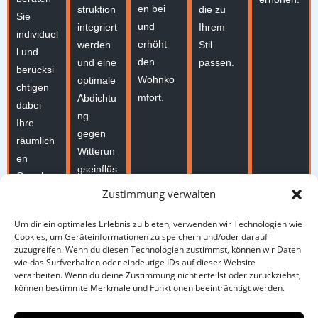
en bei
struktion
die zu
Sie
und
integriert
Ihrem
individuel
erhöht
werden
Stil
l und
den
und eine
passen.
berücksi
Wohnko
optimale
chtigen
mfort.
Abdichtu
dabei
ng
Ihre
gegen
räumlich
Witterun
en
gseinflüs
Gegeben
se
Zustimmung verwalten
heiten
gewährle
und
istet ist.
Um dir ein optimales Erlebnis zu bieten, verwenden wir Technologien wie
ästhetisc
Cookies, um Geräteinformationen zu speichern und/oder darauf
hen
zuzugreifen. Wenn du diesen Technologien zustimmst, können wir Daten
wie das Surfverhalten oder eindeutige IDs auf dieser Website
Wünsche
verarbeiten. Wenn du deine Zustimmung nicht erteilst oder zurückziehst,
.
können bestimmte Merkmale und Funktionen beeinträchtigt werden.