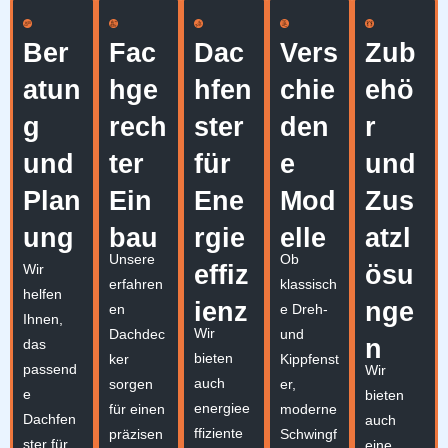
Ber
Fac
Dac
Vers
Zub
atun
hge
hfen
chie
ehö
g
rech
ster
den
r
und
ter
für
e
und
Plan
Ein
Ene
Mod
Zus
ung
bau
rgie
elle
atzl
Unsere
Ob
effiz
ösu
Wir
erfahren
klassisch
helfen
ienz
nge
en
e Dreh-
Ihnen,
Wir
Dachdec
und
n
das
bieten
ker
Kippfenst
passend
Wir
auch
sorgen
er,
e
bieten
energiee
für einen
moderne
Dachfen
auch
ffiziente
präzisen
Schwingf
ster für
eine