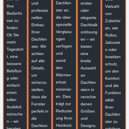
Dachfen
und
enster
Ihre
Vielzahl
ster an,
professio
oder
Bedürfni
von
die über
nellen
elegante
sse zu
Zubehör
spezielle
Einbau
Dachbalk
finden.
an, wie
Verglasu
Ihrer
onlösung
Ob Sie
Rollos,
ngen
Dachfen
en – wir
mehr
Jalousie
verfügen
ster. Wir
bieten
Tageslich
n oder
und
achten
eine
t, eine
Insekten
somit
auf alle
breite
bessere
schutz,
den
Details,
Auswahl
Belüftun
um den
Wärmev
um
an
g oder
Komfort
erlust
sicherzu
Dachfen
einfach
und die
minimier
stellen,
stern in
einen
Funktion
en. Dies
dass die
verschie
tollen
alität
trägt zur
Fenster
denen
Ausblick
Ihrer
Reduzier
perfekt in
Größen
wünsche
Dachfen
ung Ihrer
die
und
n – wir
ster zu
Heizkost
Dachkon
Designs,
beraten
erhöhen.